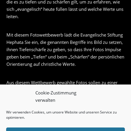
die es zu tiefen und zu schärfen gilt, um zu erfahren, wie
sich „evangelisch“ heute füllen lässt und welche Werte uns
leiten.
Mit diesem Fotowettbewerb lädt die Evangelische Stiftung
Hephata Sie ein, die genannten Begriffe ins Bild zu setzen,
ihnen Tiefenschärfe zu geben, so dass Ihre Fotos Impulse
geben beim „Tiefen“ und beim „Schärfen“ der persönlichen
Orientierung auf christliche Werte.
Aus diesem Wettbewerb gewählte Fotos sollen zu einer
Ausstellung zusammengefügt werden, die erstmals beim
Cookie-Zustimmung
Deutschen Evangelischen Kirchentag Berlin – Wittenberg
verwalten
vom 24. bis 28. Mai 2017 in Berlin gezeigt werden wird
und danach als Wanderausstellung weiter läuft.
Wir verwenden Cookies, um unsere Website und unseren Service zu
optimieren.